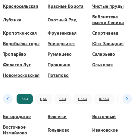
Красносельская
Красные Ворота
Чистые пруды
Библиотека
Лубянка
Охотный Ряд
имени Ленина
Кропоткинская
Фрунзенская
Спортивная
Воробьёвы горы
Университет
Юго-Западная
Тропарёво
Румянцево
Саларьево
Филатов Луг
Прокшино
Ольховая
Новомосковская
Потапово
ВАО
ЦАО
САО
СВАО
ЮВАО
ЮАО
Богородское
Вешняки
Восточный
Восточное
Гольяново
Ивановское
Измайлово