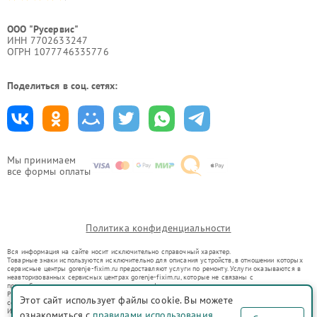
ООО "Русервис"
ИНН 7702633247
ОГРН 1077746335776
Поделиться в соц. сетях:
Мы принимаем
все формы оплаты
Политика конфиденциальности
Вся информация на сайте носит исключительно справочный характер.
Товарные знаки используются исключительно для описания устройств, в отношении которых
сервисные центры gorenje-fixim.ru предоставляют услуги по ремонту. Услуги оказываются в
неавторизованных сервисных центрах gorenje-fixim.ru, которые не связаны с
правообладателями товарных знаков или их официальными представителями.
Ремонт осуществляется для устройств, уже введенных в гражданский оборот в соответствии
Этот сайт использует файлы cookie. Вы можете
со статьей 1487 ГК РФ.
Использование товарных знаков не преследует цели индивидуализации услуг или введения
ознакомиться с
правилами использования