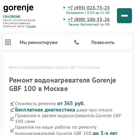
+7 (495) 023-73-25
Ежедневно с 9:00 до 21:00
FIX-GORENJE
+7 (800) 100-33-26
Ремонт устройств Gorenje
Специализированный
Звонок бесплатный по РФ
cервисный центр г.
Москва
Мы ремонтируем
Позвонить
оскве
Ремонт водонагревателя Gorenje GBF 100 в Москве
Ремонт водонагревателя Gorenje
GBF 100 в Москве
от 365 руб.
Стоимость ремонта
Бесплатная диагностика
даже при отказе
Привезем и увезем водонагреватель Gorenje GBF
100 сами
Ремонт варочных панелей Gorenje
Ремонт посудомоечных машин Gorenje
Ремонт микроволновых печей Gorenje
Ремонт стиральных машин Gorenje
Ремонт духовых шкафов Gorenje
Ремонт парогенераторов Gorenje
Гарантия на наши работы по ремонту
до 3-х лет
водонагревателей Gorenje GBF 100