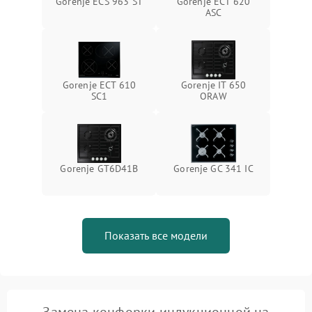
Gorenje ECS 963 ST
Gorenje ECT 620
ASC
Gorenje ECT 610
Gorenje IT 650
SC1
ORAW
Gorenje GT6D41B
Gorenje GC 341 IC
Показать все модели