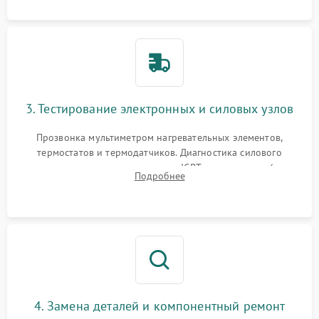
или ТЭНам.
3. Тестирование электронных и силовых узлов
Прозвонка мультиметром нагревательных элементов,
термостатов и термодатчиков. Диагностика силового
модуля, реле, диодных мостов и IGBT-транзисторов (для
Подробнее
индукции). Проверка кранов и газ-контроля (для газовых
панелей).
4. Замена деталей и компонентный ремонт