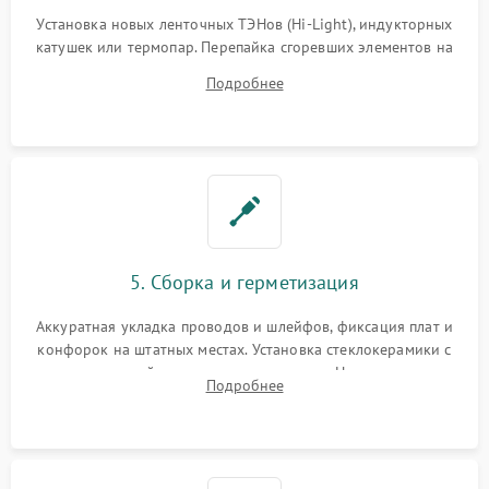
Установка новых ленточных ТЭНов (Hi-Light), индукторных
катушек или термопар. Перепайка сгоревших элементов на
плате управления, восстановление токопроводящих
Подробнее
дорожек. Очистка контактов и замена поврежденной
проводки.
5. Сборка и герметизация
Аккуратная укладка проводов и шлейфов, фиксация плат и
конфорок на штатных местах. Установка стеклокерамики с
проверкой равномерности зазоров. Нанесение
Подробнее
термостойкого герметика или укладка уплотнительной
ленты по контуру.