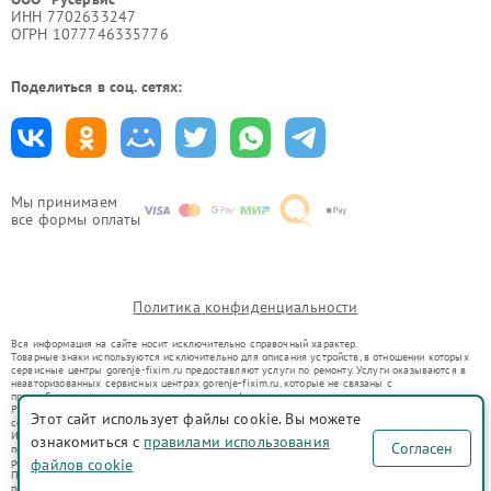
ИНН 7702633247
ОГРН 1077746335776
Поделиться в соц. сетях:
Мы принимаем
все формы оплаты
Политика конфиденциальности
Вся информация на сайте носит исключительно справочный характер.
Товарные знаки используются исключительно для описания устройств, в отношении которых
сервисные центры gorenje-fixim.ru предоставляют услуги по ремонту. Услуги оказываются в
неавторизованных сервисных центрах gorenje-fixim.ru, которые не связаны с
правообладателями товарных знаков или их официальными представителями.
Ремонт осуществляется для устройств, уже введенных в гражданский оборот в соответствии
Этот сайт использует файлы cookie. Вы можете
со статьей 1487 ГК РФ.
Использование товарных знаков не преследует цели индивидуализации услуг или введения
ознакомиться с
правилами использования
Согласен
потребителей в заблуждение, а служит для информирования о предоставляемых услугах по
ремонту техники указанных брендов.
файлов cookie
Представленная на сайте информация не является публичной офертой, определяемой
положениями Статьи 437(2) Гражданского кодекса РФ