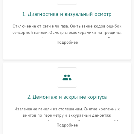
1. Диагностика и визуальный осмотр
Отключение от сети или газа. Считывание кодов ошибок
сенсорной панели. Осмотр стеклокерамики на трещины,
проверка конфорок на равномерность нагрева. Опрос
Подробнее
клиента о симптомах (не включается, не видит посуду,
щелкает).
2. Демонтаж и вскрытие корпуса
Извлечение панели из столешницы. Снятие крепежных
винтов по периметру и аккуратный демонтаж
стеклокерамической поверхности. Отсоединение шлейфов
Подробнее
сенсорного блока для доступа к силовым платам, катушкам