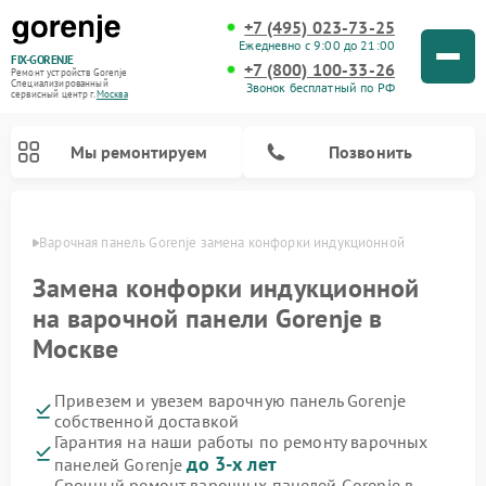
+7 (495) 023-73-25
Ежедневно с 9:00 до 21:00
FIX-GORENJE
+7 (800) 100-33-26
Ремонт устройств Gorenje
Специализированный
Звонок бесплатный по РФ
cервисный центр г.
Москва
Мы ремонтируем
Позвонить
оскве
Варочная панель Gorenje замена конфорки индукционной
Замена конфорки индукционной
на варочной панели Gorenje в
Москве
Привезем и увезем варочную панель Gorenje
собственной доставкой
Гарантия на наши работы по ремонту варочных
Ремонт духовых шкафов Gorenje
Ремонт водонагревателей Gorenje
Ремонт микроволновых печей Gorenje
Ремонт стиральных машин Gorenje
Ремонт посудомоечных машин Gorenje
Ремонт парогенераторов Gorenje
до 3-х лет
панелей Gorenje
Срочный ремонт варочных панелей Gorenje в