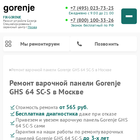
+7 (495) 023-73-25
Ежедневно с 9:00 до 21:00
FIX-GORENJE
+7 (800) 100-33-26
Ремонт устройств Gorenje
Специализированный
Звонок бесплатный по РФ
cервисный центр г.
Москва
Мы ремонтируем
Позвонить
оскве
Ремонт варочной панели Gorenje GHS 64 SC-S в Москве
Ремонт варочной панели Gorenje
GHS 64 SC-S в Москве
от 565 руб.
Стоимость ремонта
Бесплатная диагностика
даже при отказе
Привезем и увезем варочную панель Gorenje GHS
64 SC-S сами
Ремонт духовых шкафов Gorenje
Ремонт водонагревателей Gorenje
Ремонт микроволновых печей Gorenje
Ремонт стиральных машин Gorenje
Ремонт посудомоечных машин Gorenje
Ремонт парогенераторов Gorenje
Гарантия на наши работы по ремонту варочных
до 3-х лет
панелей Gorenje GHS 64 SC-S