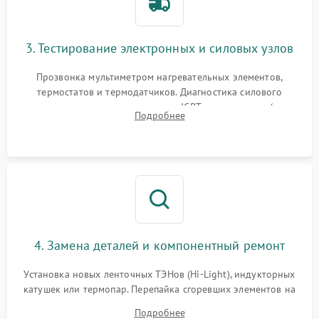
3. Тестирование электронных и силовых узлов
Прозвонка мультиметром нагревательных элементов,
термостатов и термодатчиков. Диагностика силового
модуля, реле, диодных мостов и IGBT-транзисторов (для
Подробнее
индукции). Проверка кранов и газ-контроля (для газовых
панелей).
4. Замена деталей и компонентный ремонт
Установка новых ленточных ТЭНов (Hi-Light), индукторных
катушек или термопар. Перепайка сгоревших элементов на
плате управления, восстановление токопроводящих
Подробнее