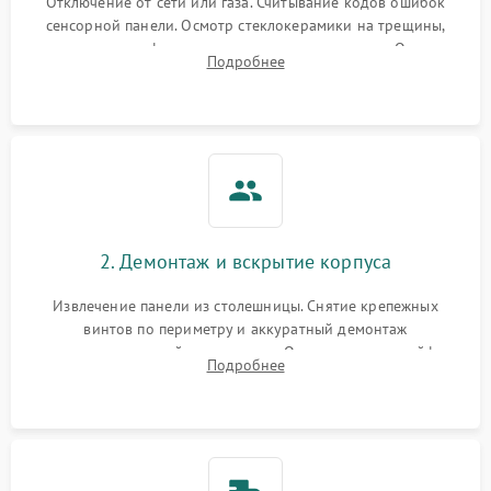
Отключение от сети или газа. Считывание кодов ошибок
сенсорной панели. Осмотр стеклокерамики на трещины,
проверка конфорок на равномерность нагрева. Опрос
Подробнее
клиента о симптомах (не включается, не видит посуду,
щелкает).
2. Демонтаж и вскрытие корпуса
Извлечение панели из столешницы. Снятие крепежных
винтов по периметру и аккуратный демонтаж
стеклокерамической поверхности. Отсоединение шлейфов
Подробнее
сенсорного блока для доступа к силовым платам, катушкам
или ТЭНам.