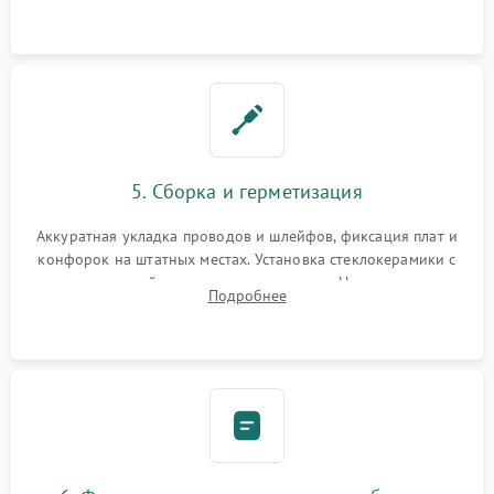
дорожек. Очистка контактов и замена поврежденной
проводки.
5. Сборка и герметизация
Аккуратная укладка проводов и шлейфов, фиксация плат и
конфорок на штатных местах. Установка стеклокерамики с
проверкой равномерности зазоров. Нанесение
Подробнее
термостойкого герметика или укладка уплотнительной
ленты по контуру.