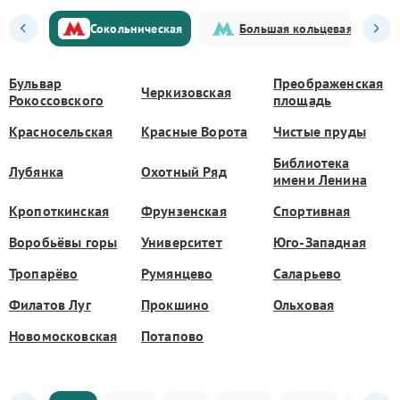
Сокольническая
Большая кольцевая
Бульвар
Преображенская
Черкизовская
Рокоссовского
площадь
Красносельская
Красные Ворота
Чистые пруды
Библиотека
Лубянка
Охотный Ряд
имени Ленина
Кропоткинская
Фрунзенская
Спортивная
Воробьёвы горы
Университет
Юго-Западная
Тропарёво
Румянцево
Саларьево
Филатов Луг
Прокшино
Ольховая
Новомосковская
Потапово