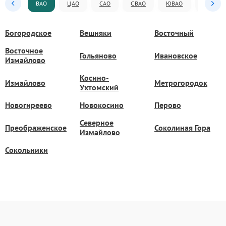
ВАО
ЦАО
САО
СВАО
ЮВАО
ЮАО
Богородское
Вешняки
Восточный
Восточное
Гольяново
Ивановское
Измайлово
Косино-
Измайлово
Метрогородок
Ухтомский
Новогиреево
Новокосино
Перово
Северное
Преображенское
Соколиная Гора
Измайлово
Сокольники