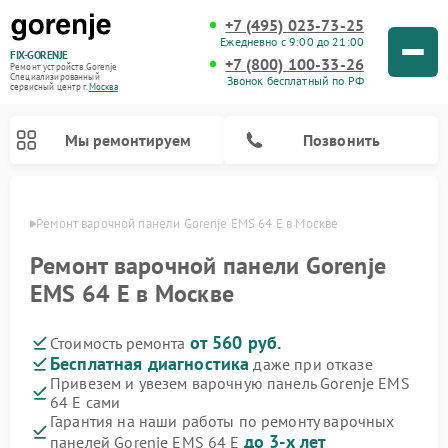
+7 (495) 023-73-25
Ежедневно с 9:00 до 21:00
FIX-GORENJE
+7 (800) 100-33-26
Ремонт устройств Gorenje
Специализированный
Звонок бесплатный по РФ
cервисный центр г.
Москва
Мы ремонтируем
Позвонить
оскве
Ремонт варочной панели Gorenje EMS 64 E в Москве
Ремонт варочной панели Gorenje
EMS 64 E в Москве
от 560 руб.
Стоимость ремонта
Бесплатная диагностика
даже при отказе
Привезем и увезем варочную панель Gorenje EMS
64 E сами
Ремонт духовых шкафов Gorenje
Ремонт водонагревателей Gorenje
Ремонт микроволновых печей Gorenje
Ремонт стиральных машин Gorenje
Ремонт посудомоечных машин Gorenje
Ремонт парогенераторов Gorenje
Гарантия на наши работы по ремонту варочных
до 3-х лет
панелей Gorenje EMS 64 E