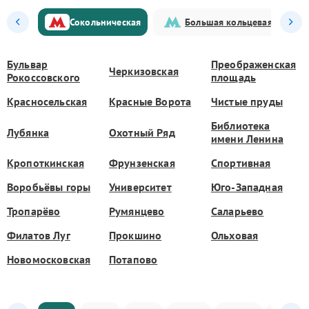
Сокольническая
Большая кольцевая
Бульвар
Преображенская
Черкизовская
Рокоссовского
площадь
Красносельская
Красные Ворота
Чистые пруды
Библиотека
Лубянка
Охотный Ряд
имени Ленина
Кропоткинская
Фрунзенская
Спортивная
Воробьёвы горы
Университет
Юго-Западная
Тропарёво
Румянцево
Саларьево
Филатов Луг
Прокшино
Ольховая
Новомосковская
Потапово