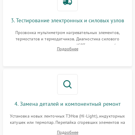
3. Тестирование электронных и силовых узлов
Прозвонка мультиметром нагревательных элементов,
термостатов и термодатчиков. Диагностика силового
модуля, реле, диодных мостов и IGBT-транзисторов (для
Подробнее
индукции). Проверка кранов и газ-контроля (для газовых
панелей).
4. Замена деталей и компонентный ремонт
Установка новых ленточных ТЭНов (Hi-Light), индукторных
катушек или термопар. Перепайка сгоревших элементов на
плате управления, восстановление токопроводящих
Подробнее