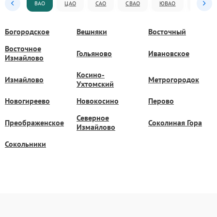
ВАО
ЦАО
САО
СВАО
ЮВАО
ЮАО
Богородское
Вешняки
Восточный
Восточное
Гольяново
Ивановское
Измайлово
Косино-
Измайлово
Метрогородок
Ухтомский
Новогиреево
Новокосино
Перово
Северное
Преображенское
Соколиная Гора
Измайлово
Сокольники