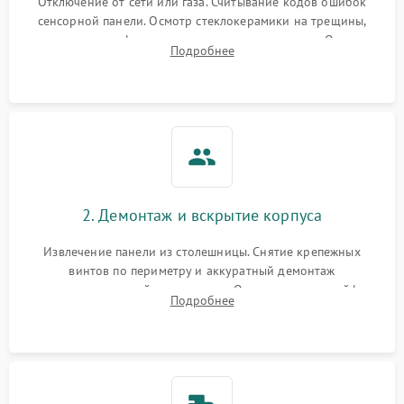
Отключение от сети или газа. Считывание кодов ошибок
сенсорной панели. Осмотр стеклокерамики на трещины,
проверка конфорок на равномерность нагрева. Опрос
Подробнее
клиента о симптомах (не включается, не видит посуду,
щелкает).
2. Демонтаж и вскрытие корпуса
Извлечение панели из столешницы. Снятие крепежных
винтов по периметру и аккуратный демонтаж
стеклокерамической поверхности. Отсоединение шлейфов
Подробнее
сенсорного блока для доступа к силовым платам, катушкам
или ТЭНам.