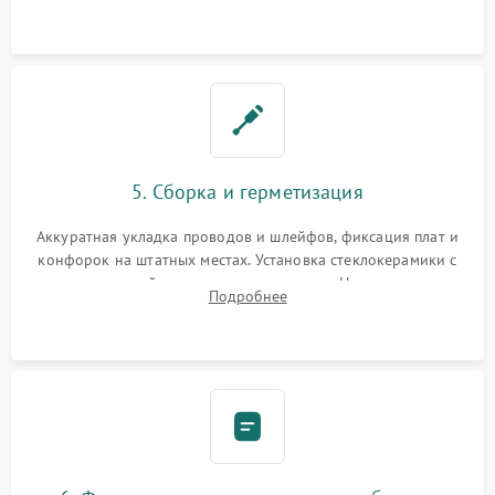
дорожек. Очистка контактов и замена поврежденной
проводки.
5. Сборка и герметизация
Аккуратная укладка проводов и шлейфов, фиксация плат и
конфорок на штатных местах. Установка стеклокерамики с
проверкой равномерности зазоров. Нанесение
Подробнее
термостойкого герметика или укладка уплотнительной
ленты по контуру.