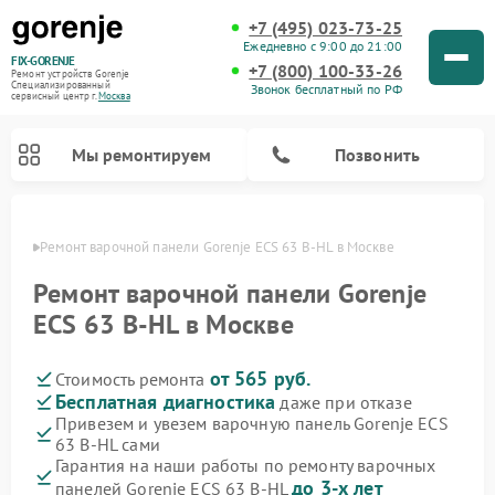
+7 (495) 023-73-25
Ежедневно с 9:00 до 21:00
FIX-GORENJE
+7 (800) 100-33-26
Ремонт устройств Gorenje
Специализированный
Звонок бесплатный по РФ
cервисный центр г.
Москва
Мы ремонтируем
Позвонить
оскве
Ремонт варочной панели Gorenje ECS 63 B-HL в Москве
Ремонт варочной панели Gorenje
ECS 63 B-HL в Москве
от 565 руб.
Стоимость ремонта
Бесплатная диагностика
даже при отказе
Привезем и увезем варочную панель Gorenje ECS
63 B-HL сами
Ремонт духовых шкафов Gorenje
Ремонт водонагревателей Gorenje
Ремонт микроволновых печей Gorenje
Ремонт стиральных машин Gorenje
Ремонт посудомоечных машин Gorenje
Ремонт парогенераторов Gorenje
Гарантия на наши работы по ремонту варочных
до 3-х лет
панелей Gorenje ECS 63 B-HL