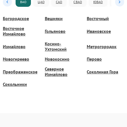
ВАО
ЦАО
САО
СВАО
ЮВАО
ЮАО
Богородское
Вешняки
Восточный
Восточное
Гольяново
Ивановское
Измайлово
Косино-
Измайлово
Метрогородок
Ухтомский
Новогиреево
Новокосино
Перово
Северное
Преображенское
Соколиная Гора
Измайлово
Сокольники