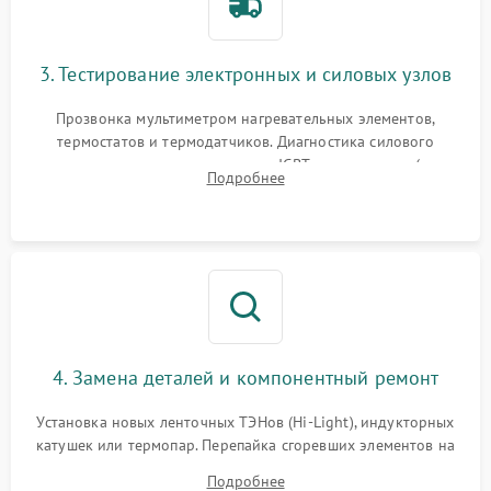
3. Тестирование электронных и силовых узлов
Прозвонка мультиметром нагревательных элементов,
термостатов и термодатчиков. Диагностика силового
модуля, реле, диодных мостов и IGBT-транзисторов (для
Подробнее
индукции). Проверка кранов и газ-контроля (для газовых
панелей).
4. Замена деталей и компонентный ремонт
Установка новых ленточных ТЭНов (Hi-Light), индукторных
катушек или термопар. Перепайка сгоревших элементов на
плате управления, восстановление токопроводящих
Подробнее