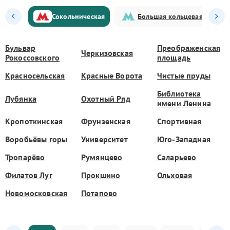
Сокольническая
Большая кольцевая
Бульвар
Преображенская
Черкизовская
Рокоссовского
площадь
Красносельская
Красные Ворота
Чистые пруды
Библиотека
Лубянка
Охотный Ряд
имени Ленина
Кропоткинская
Фрунзенская
Спортивная
Воробьёвы горы
Университет
Юго-Западная
Тропарёво
Румянцево
Саларьево
Филатов Луг
Прокшино
Ольховая
Новомосковская
Потапово