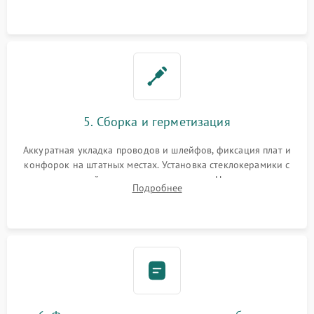
дорожек. Очистка контактов и замена поврежденной
проводки.
5. Сборка и герметизация
Аккуратная укладка проводов и шлейфов, фиксация плат и
конфорок на штатных местах. Установка стеклокерамики с
проверкой равномерности зазоров. Нанесение
Подробнее
термостойкого герметика или укладка уплотнительной
ленты по контуру.