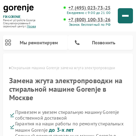
+7 (495) 023-73-25
Ежедневно с 9:00 до 21:00
FIX-GORENJE
+7 (800) 100-33-26
Ремонт устройств Gorenje
Специализированный
Звонок бесплатный по РФ
cервисный центр г.
Москва
Мы ремонтируем
Позвонить
оскве
Стиральная машина Gorenje замена жгута электропроводки
Замена жгута электропроводки на
стиральной машине Gorenje в
Москве
Привезем и увезем стиральную машину Gorenje
собственной доставкой
Гарантия на наши работы по ремонту стиральных
Ремонт варочных панелей Gorenje
Ремонт посудомоечных машин Gorenje
Ремонт парогенераторов Gorenje
Ремонт духовых шкафов Gorenje
Ремонт водонагревателей Gorenje
Ремонт микроволновых печей Gorenje
до 3-х лет
машин Gorenje
Срочный ремонт стиральных машин Gorenje в