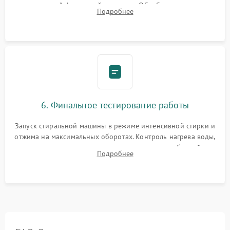
надежной фиксацией хомутами. Обработка стыков
Подробнее
герметиком для предотвращения возможных протечек воды.
6. Финальное тестирование работы
Запуск стиральной машины в режиме интенсивной стирки и
отжима на максимальных оборотах. Контроль нагрева воды,
корректности слива, отсутствия излишних вибраций,
Подробнее
посторонних стуков и протечек под корпусом.