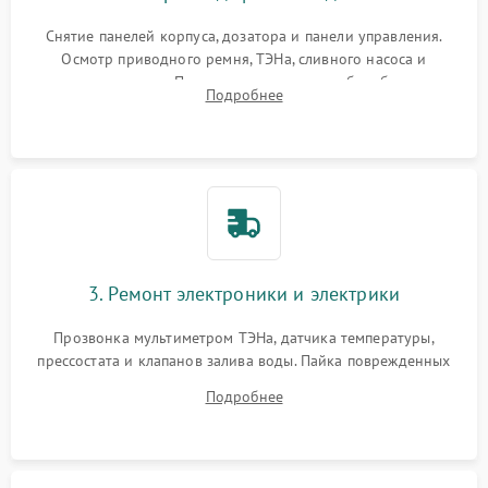
Снятие панелей корпуса, дозатора и панели управления.
Осмотр приводного ремня, ТЭНа, сливного насоса и
амортизаторов. Проверка подшипников барабана и
Подробнее
крестовины на износ, а манжеты люка на разрывы.
3. Ремонт электроники и электрики
Прозвонка мультиметром ТЭНа, датчика температуры,
прессостата и клапанов залива воды. Пайка поврежденных
дорожек или замена симисторов на плате управления.
Подробнее
Восстановление целостности проводки и контактов.