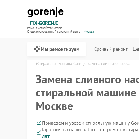
FIX-GORENJE
Ремонт устройств Gorenje
Специализированный cервисный центр г.
Москва
Мы ремонтируем
Срочный ремонт
Це
н Gorenje в Москве
Стиральная машина Gorenje замена сливного насоса
Замена сливного на
стиральной машине 
Москве
Привезем и увезем стиральную машину Gor
Гарантия на наши работы по ремонту стир
лет