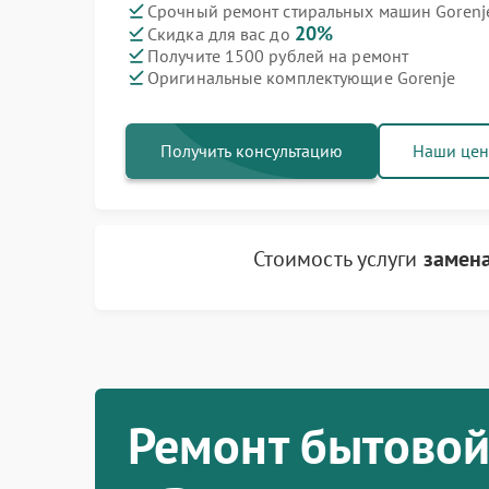
Срочный ремонт стиральных машин Gorenje
20%
Скидка для вас до
Ремонт варочных панелей Gorenje
Ремонт духовых шкафов Gorenje
Ремонт посудомоечных машин Gorenje
Ремонт водонагревателей Gorenje
Ремонт микроволновых печей Gorenje
Ремонт парогенераторов Gorenje
Ремонт холодильников Gorenje
Получите 1500 рублей на ремонт
Оригинальные комплектующие Gorenje
Получить консультацию
Наши це
Стоимость услуги
замена
Ремонт бытовой