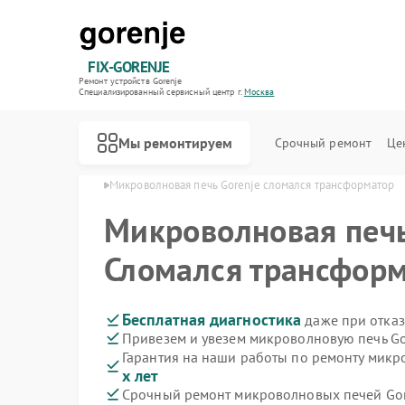
FIX-GORENJE
Ремонт устройств Gorenje
Специализированный cервисный центр г.
Москва
Мы ремонтируем
Срочный ремонт
Це
й Gorenje в Москве
Микроволновая печь Gorenje сломался трансформатор
Микроволновая печ
Сломался трансфор
Бесплатная диагностика
даже при отказ
Привезем и увезем микроволновую печь Go
Гарантия на наши работы по ремонту микр
х лет
Срочный ремонт микроволновых печей Gore