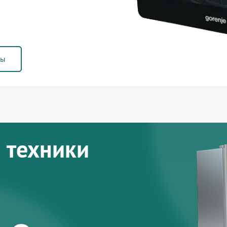
ны
 техники