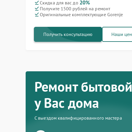
20%
Скидка для вас до
Получите 1500 рублей на ремонт
Ремонт варочных панелей Gorenje
Ремонт духовых шкафов Gorenje
Ремонт посудомоечных машин Gorenje
Ремонт водонагревателей Gorenje
Ремонт парогенераторов Gorenje
Ремонт стиральных машин Gorenje
Ремонт холодильников Gorenje
Оригинальные комплектующие Gorenje
Получить консультацию
Наши це
Ремонт бытовой
у Вас дома
С выездом квалифицированного мастера