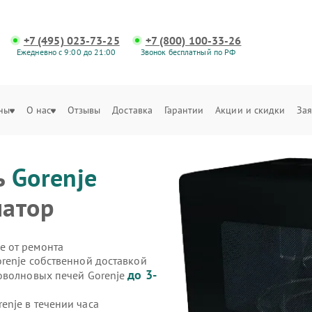
+7 (495) 023-73-25
+7 (800) 100-33-26
Ежедневно с 9:00 до 21:00
Звонок бесплатный по РФ
ны
О нас
Отзывы
Доставка
Гарантии
Акции и скидки
Зая
ь
Gorenje
матор
е от ремонта
renje собственной доставкой
до 3-
оволновых печей Gorenje
nje в течении часа