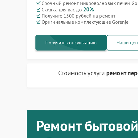
Срочный ремонт микроволновых печей Gore
20%
Скидка для вас до
Ремонт варочных панелей Gorenje
Ремонт духовых шкафов Gorenje
Ремонт посудомоечных машин Gorenje
Ремонт водонагревателей Gorenje
Ремонт парогенераторов Gorenje
Ремонт стиральных машин Gorenje
Ремонт холодильников Gorenje
Получите 1500 рублей на ремонт
Оригинальные комплектующие Gorenje
Получить консультацию
Наши це
Стоимость услуги
ремонт пе
Ремонт бытовой