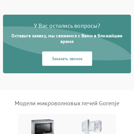
во время работы
Появление запаха гари
2400 ₽
Подробнее →
У Вас остались вопросы?
Проблемы с вентилятором
2000 ₽
Подробнее →
Оставьте заявку, мы свяжемся с Вами в ближайшее
время
Поломка системы
2200 ₽
Подробнее →
охлаждения
Заказать звонок
Не работают сенсорные
2400 ₽
Подробнее →
кнопки
Не горит подсветка
2000 ₽
Подробнее →
Сломался трансформатор
1000 ₽
Подробнее →
Модели микроволновых печей Gorenje