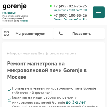
+7 (495) 023-73-25
Ежедневно с 9:00 до 21:00
FIX-GORENJE
+7 (800) 100-33-26
Ремонт устройств Gorenje
Специализированный
Звонок бесплатный по РФ
cервисный центр г.
Москва
Мы ремонтируем
Позвонить
оскве
Микроволновая печь Gorenje ремонт магнетрона
Ремонт магнетрона на
микроволновой печи Gorenje в
Москве
Привезем и увезем микроволновую печь Gorenje
собственной доставкой
Гарантия на наши работы по ремонту
Ремонт варочных панелей Gorenje
Ремонт посудомоечных машин Gorenje
Ремонт стиральных машин Gorenje
Ремонт духовых шкафов Gorenje
Ремонт водонагревателей Gorenje
Ремонт парогенераторов Gorenje
до 3-х лет
микроволновых печей Gorenje
Срочный ремонт микроволновых печей Gorenje в