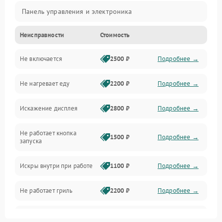
Панель управления и электроника
Неисправности
Стоимость
Дверца и корпус
Не включается
2500 ₽
Подробнее →
Механика и внутренние элементы
Не нагревает еду
2200 ₽
Подробнее →
Механические повреждения
Искажение дисплея
2800 ₽
Подробнее →
Питание и запуск
Не работает кнопка
Нагрев и приготовление
1500 ₽
Подробнее →
запуска
Программное обеспечение
Искры внутри при работе
1100 ₽
Подробнее →
Не работает гриль
2200 ₽
Подробнее →
Перегрев или отключение
2400 ₽
Подробнее →