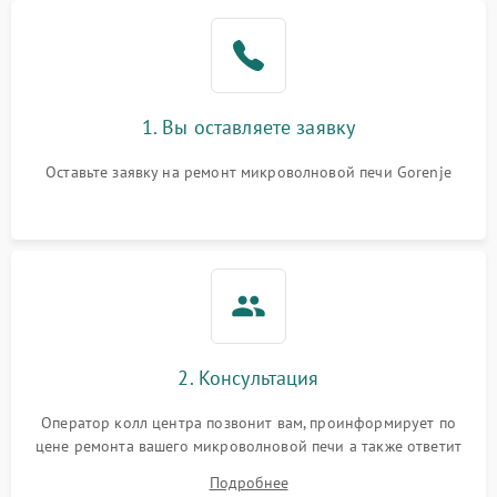
Проблемы с вентилятором
2000 ₽
Подробнее →
Поломка системы
2200 ₽
Подробнее →
охлаждения
1. Вы оставляете заявку
Не работают сенсорные
2400 ₽
Подробнее →
кнопки
Оставьте заявку на ремонт микроволновой печи Gorenje
Не горит подсветка
2000 ₽
Подробнее →
Сломался трансформатор
1000 ₽
Подробнее →
2. Консультация
Оператор колл центра позвонит вам, проинформирует по
цене ремонта вашего микроволновой печи а также ответит
на все ваши вопросы.
Подробнее