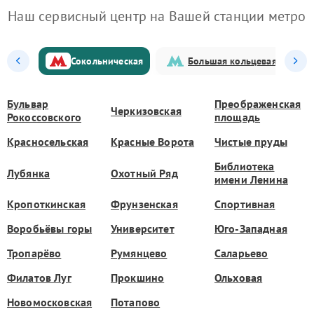
Наш сервисный центр на Вашей станции метро
Сокольническая
Большая кольцевая
Бульвар
Преображенская
Черкизовская
Рокоссовского
площадь
Красносельская
Красные Ворота
Чистые пруды
Библиотека
Лубянка
Охотный Ряд
имени Ленина
Кропоткинская
Фрунзенская
Спортивная
Воробьёвы горы
Университет
Юго-Западная
Тропарёво
Румянцево
Саларьево
Филатов Луг
Прокшино
Ольховая
Новомосковская
Потапово