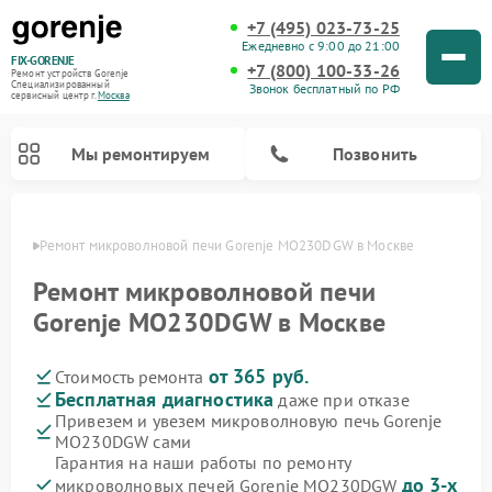
+7 (495) 023-73-25
Ежедневно с 9:00 до 21:00
FIX-GORENJE
+7 (800) 100-33-26
Ремонт устройств Gorenje
Специализированный
Звонок бесплатный по РФ
cервисный центр г.
Москва
Мы ремонтируем
Позвонить
оскве
Ремонт микроволновой печи Gorenje MO230DGW в Москве
Ремонт микроволновой печи
Gorenje MO230DGW в Москве
от 365 руб.
Стоимость ремонта
Бесплатная диагностика
даже при отказе
Привезем и увезем микроволновую печь Gorenje
MO230DGW сами
Ремонт варочных панелей Gorenje
Ремонт посудомоечных машин Gorenje
Ремонт стиральных машин Gorenje
Ремонт духовых шкафов Gorenje
Ремонт водонагревателей Gorenje
Ремонт парогенераторов Gorenje
Гарантия на наши работы по ремонту
до 3-х
микроволновых печей Gorenje MO230DGW