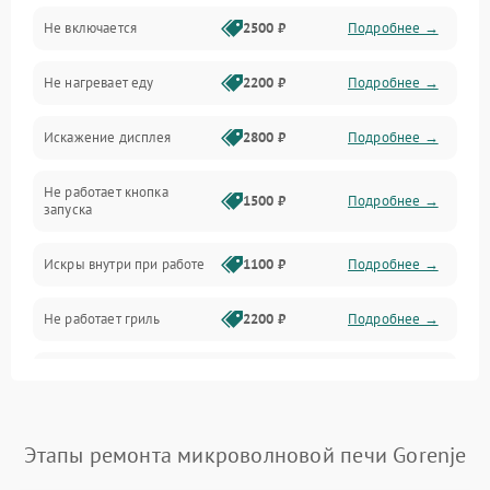
Не включается
2500 ₽
Подробнее →
Механика и внутренние элементы
Не нагревает еду
2200 ₽
Подробнее →
Механические повреждения
Искажение дисплея
2800 ₽
Подробнее →
Питание и запуск
Не работает кнопка
Нагрев и приготовление
1500 ₽
Подробнее →
запуска
Программное обеспечение
Искры внутри при работе
1100 ₽
Подробнее →
Не работает гриль
2200 ₽
Подробнее →
Перегрев или отключение
2400 ₽
Подробнее →
во время работы
Появление запаха гари
2400 ₽
Подробнее →
Этапы ремонта микроволновой печи Gorenje