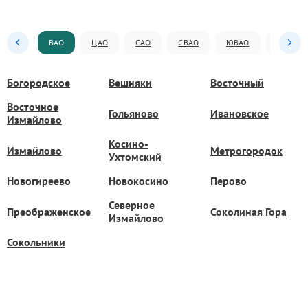
ВАО
ЦАО
САО
СВАО
ЮВАО
ЮАО
Богородское
Вешняки
Восточный
Восточное
Гольяново
Ивановское
Измайлово
Косино-
Измайлово
Метрогородок
Ухтомский
Новогиреево
Новокосино
Перово
Северное
Преображенское
Соколиная Гора
Измайлово
Сокольники