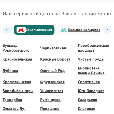
Наш сервисный центр на Вашей станции метро
Сокольническая
Большая кольцевая
Бульвар
Преображенская
Черкизовская
Рокоссовского
площадь
Красносельская
Красные Ворота
Чистые пруды
Библиотека
Лубянка
Охотный Ряд
имени Ленина
Кропоткинская
Фрунзенская
Спортивная
Воробьёвы горы
Университет
Юго-Западная
Тропарёво
Румянцево
Саларьево
Филатов Луг
Прокшино
Ольховая