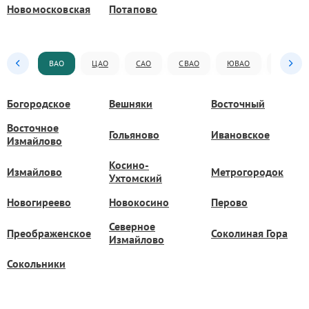
Новомосковская
Потапово
ВАО
ЦАО
САО
СВАО
ЮВАО
ЮАО
Богородское
Вешняки
Восточный
Восточное
Гольяново
Ивановское
Измайлово
Косино-
Измайлово
Метрогородок
Ухтомский
Новогиреево
Новокосино
Перово
Северное
Преображенское
Соколиная Гора
Измайлово
Сокольники