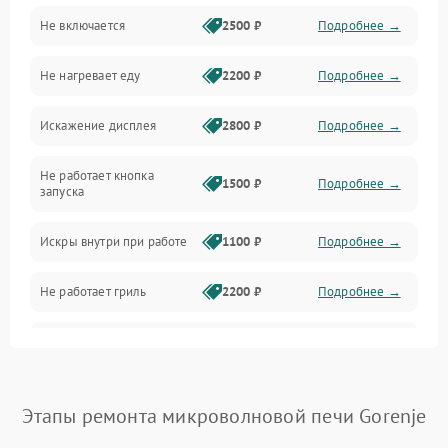
Не включается
2500 ₽
Подробнее →
Механика и внутренние элементы
Не нагревает еду
2200 ₽
Подробнее →
Механические повреждения
Искажение дисплея
2800 ₽
Подробнее →
Питание и запуск
Не работает кнопка
Нагрев и приготовление
1500 ₽
Подробнее →
запуска
Программное обеспечение
Искры внутри при работе
1100 ₽
Подробнее →
Не работает гриль
2200 ₽
Подробнее →
Перегрев или отключение
2400 ₽
Подробнее →
во время работы
Появление запаха гари
2400 ₽
Подробнее →
Этапы ремонта микроволновой печи Gorenje