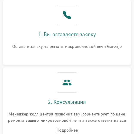
Проблемы с вентилятором
2000 ₽
Подробнее →
Поломка системы
2200 ₽
Подробнее →
охлаждения
1. Вы оставляете заявку
Не работают сенсорные
2400 ₽
Подробнее →
кнопки
Оставьте заявку на ремонт микроволновой печи Gorenje
Не горит подсветка
2000 ₽
Подробнее →
Сломался трансформатор
1000 ₽
Подробнее →
2. Консультация
Менеджер колл центра позвонит вам, сориентирует по цене
ремонта вашего микроволновой печи а также ответит на все
ваши вопросы.
Подробнее