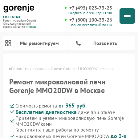
+7 (495) 023-73-25
Ежедневно с 9:00 до 21:00
FIX-GORENJE
+7 (800) 100-33-26
Ремонт устройств Gorenje
Специализированный
Звонок бесплатный по РФ
cервисный центр г.
Москва
Мы ремонтируем
Позвонить
оскве
Ремонт микроволновой печи Gorenje MMO20DW в Москве
Ремонт микроволновой печи
Gorenje MMO20DW в Москве
от 365 руб.
Стоимость ремонта
Бесплатная диагностика
даже при отказе
Привезем и увезем микроволновую печь Gorenje
MMO20DW сами
Ремонт варочных панелей Gorenje
Ремонт посудомоечных машин Gorenje
Ремонт стиральных машин Gorenje
Ремонт духовых шкафов Gorenje
Ремонт водонагревателей Gorenje
Ремонт парогенераторов Gorenje
Гарантия на наши работы по ремонту
до 3-х
микроволновых печей Gorenje MMO20DW