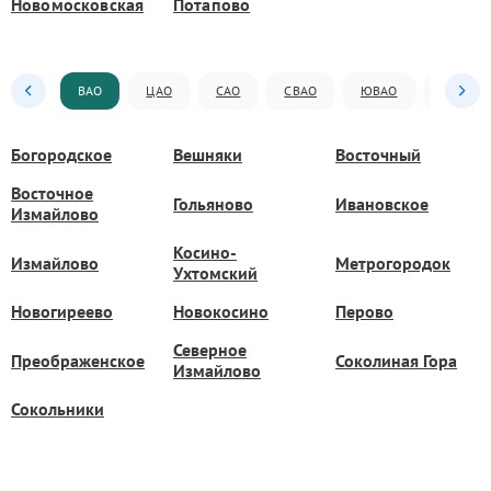
Новомосковская
Потапово
ВАО
ЦАО
САО
СВАО
ЮВАО
ЮАО
Богородское
Вешняки
Восточный
Восточное
Гольяново
Ивановское
Измайлово
Косино-
Измайлово
Метрогородок
Ухтомский
Новогиреево
Новокосино
Перово
Северное
Преображенское
Соколиная Гора
Измайлово
Сокольники