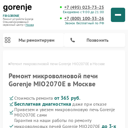
+7 (495) 023-73-25
Ежедневно с 9:00 до 21:00
FIX-GORENJE
+7 (800) 100-33-26
Ремонт устройств Gorenje
Специализированный
Звонок бесплатный по РФ
cервисный центр г.
Москва
Мы ремонтируем
Позвонить
оскве
Ремонт микроволновой печи Gorenje MIO2070E в Москве
Ремонт микроволновой печи
Gorenje MIO2070E в Москве
от 365 руб.
Стоимость ремонта
Бесплатная диагностика
даже при отказе
Привезем и увезем микроволновую печь Gorenje
MIO2070E сами
Ремонт варочных панелей Gorenje
Ремонт посудомоечных машин Gorenje
Ремонт стиральных машин Gorenje
Ремонт духовых шкафов Gorenje
Ремонт водонагревателей Gorenje
Ремонт парогенераторов Gorenje
Гарантия на наши работы по ремонту
до 3-х
микроволновых печей Gorenje MIO2070E