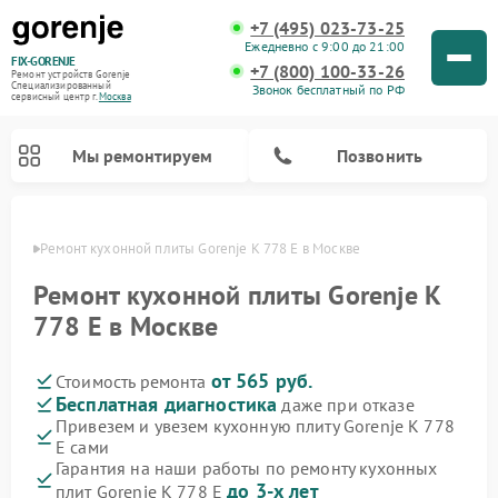
+7 (495) 023-73-25
Ежедневно с 9:00 до 21:00
FIX-GORENJE
+7 (800) 100-33-26
Ремонт устройств Gorenje
Специализированный
Звонок бесплатный по РФ
cервисный центр г.
Москва
Мы ремонтируем
Позвонить
авная
Ремонт кухонной плиты Gorenje K 778 E в Москве
Ремонт кухонной плиты Gorenje K
778 E в Москве
от 565 руб.
Стоимость ремонта
Бесплатная диагностика
даже при отказе
Привезем и увезем кухонную плиту Gorenje K 778
E сами
Ремонт варочных панелей Gorenje
Ремонт посудомоечных машин Gorenje
Ремонт парогенераторов Gorenje
Ремонт духовых шкафов Gorenje
Ремонт водонагревателей Gorenje
Ремонт микроволновых печей Gorenje
Ремонт стиральных машин Gorenje
Гарантия на наши работы по ремонту кухонных
до 3-х лет
плит Gorenje K 778 E