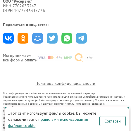
ООО "Русервис"
ИНН 7702633247
ОГРН 1077746335776
Поделиться в соц. сетях:
Мы принимаем
все формы оплаты
Политика конфиденциальности
Вся информация на сайте носит исключительно справочный характер.
Товарные знаки используются исключительно для описания устройств, в отношении которых
сервисные центры gorenje-fixim.ru предоставляют услуги по ремонту. Услуги оказываются в
неавторизованных сервисных центрах gorenje-fixim.ru, которые не связаны с
правообладателями товарных знаков или их официальными представителями.
Ремонт осуществляется для устройств, уже введенных в гражданский оборот в соответствии
Этот сайт использует файлы cookie. Вы можете
со статьей 1487 ГК РФ.
Использование товарных знаков не преследует цели индивидуализации услуг или введения
ознакомиться с
правилами использования
Согласен
потребителей в заблуждение, а служит для информирования о предоставляемых услугах по
ремонту техники указанных брендов.
файлов cookie
Представленная на сайте информация не является публичной офертой, определяемой