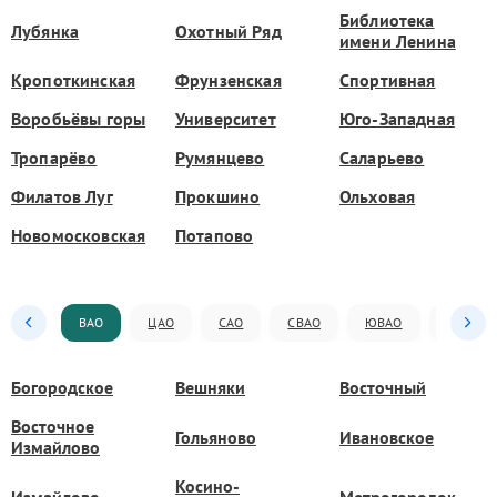
Библиотека
Лубянка
Охотный Ряд
имени Ленина
Кропоткинская
Фрунзенская
Спортивная
Воробьёвы горы
Университет
Юго-Западная
Тропарёво
Румянцево
Саларьево
Филатов Луг
Прокшино
Ольховая
Новомосковская
Потапово
ВАО
ЦАО
САО
СВАО
ЮВАО
ЮАО
Богородское
Вешняки
Восточный
Восточное
Гольяново
Ивановское
Измайлово
Косино-
Измайлово
Метрогородок