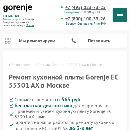
+7 (495) 023-73-25
Ежедневно с 9:00 до 21:00
FIX-GORENJE
+7 (800) 100-33-26
Ремонт устройств Gorenje
Специализированный
Звонок бесплатный по РФ
cервисный центр г.
Москва
Мы ремонтируем
Позвонить
авная
Ремонт кухонной плиты Gorenje EC 55301 AX в Москве
Ремонт кухонной плиты Gorenje EC
55301 AX в Москве
от 565 руб.
Стоимость ремонта
Бесплатная диагностика
даже при отказе
Привезем и увезем кухонную плиту Gorenje EC
55301 AX сами
Ремонт варочных панелей Gorenje
Ремонт посудомоечных машин Gorenje
Ремонт парогенераторов Gorenje
Ремонт духовых шкафов Gorenje
Ремонт водонагревателей Gorenje
Ремонт микроволновых печей Gorenje
Ремонт стиральных машин Gorenje
Гарантия на наши работы по ремонту кухонных
до 3-х лет
плит Gorenje EC 55301 AX