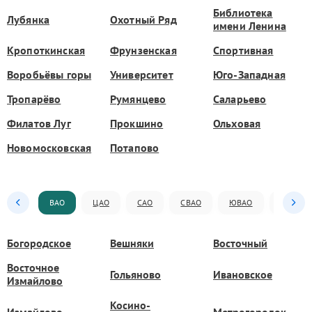
Библиотека
Лубянка
Охотный Ряд
имени Ленина
Кропоткинская
Фрунзенская
Спортивная
Воробьёвы горы
Университет
Юго-Западная
Тропарёво
Румянцево
Саларьево
Филатов Луг
Прокшино
Ольховая
Новомосковская
Потапово
ВАО
ЦАО
САО
СВАО
ЮВАО
ЮАО
Богородское
Вешняки
Восточный
Восточное
Гольяново
Ивановское
Измайлово
Косино-
Измайлово
Метрогородок