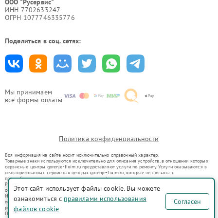
ООО "Русервис"
ИНН 7702633247
ОГРН 1077746335776
Поделиться в соц. сетях:
Мы принимаем
все формы оплаты
Политика конфиденциальности
Вся информация на сайте носит исключительно справочный характер.
Товарные знаки используются исключительно для описания устройств, в отношении которых
сервисные центры gorenje-fixim.ru предоставляют услуги по ремонту. Услуги оказываются в
неавторизованных сервисных центрах gorenje-fixim.ru, которые не связаны с
правообладателями товарных знаков или их официальными представителями.
Ремонт осуществляется для устройств, уже введенных в гражданский оборот в соответствии
Этот сайт использует файлы cookie. Вы можете
со статьей 1487 ГК РФ.
Использование товарных знаков не преследует цели индивидуализации услуг или введения
ознакомиться с
правилами использования
Согласен
потребителей в заблуждение, а служит для информирования о предоставляемых услугах по
ремонту техники указанных брендов.
файлов cookie
Представленная на сайте информация не является публичной офертой, определяемой