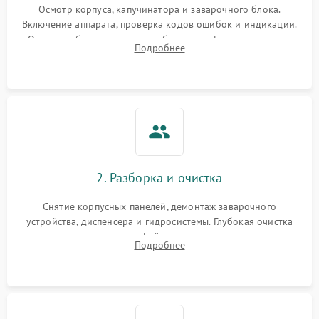
Осмотр корпуса, капучинатора и заварочного блока.
Включение аппарата, проверка кодов ошибок и индикации.
Оценка работы помпы, термоблока и кофемолки на слух.
Подробнее
Измерение температуры и давления воды для выявления
локализации поломки.
2. Разборка и очистка
Снятие корпусных панелей, демонтаж заварочного
устройства, диспенсера и гидросистемы. Глубокая очистка
внутренних узлов от кофейных масел, жмыха и накипи.
Подробнее
Промывка дренажных каналов и фильтров с использованием
специализированной химии.