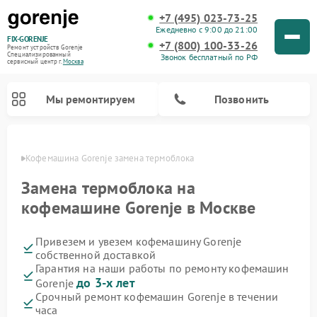
+7 (495) 023-73-25
Ежедневно с 9:00 до 21:00
FIX-GORENJE
+7 (800) 100-33-26
Ремонт устройств Gorenje
Специализированный
Звонок бесплатный по РФ
cервисный центр г.
Москва
Мы ремонтируем
Позвонить
оскве
Кофемашина Gorenje замена термоблока
Замена термоблока на
кофемашине Gorenje в Москве
Привезем и увезем кофемашину Gorenje
собственной доставкой
Гарантия на наши работы по ремонту кофемашин
до 3-х лет
Gorenje
Ремонт варочных панелей Gorenje
Ремонт посудомоечных машин Gorenje
Ремонт микроволновых печей Gorenje
Ремонт стиральных машин Gorenje
Ремонт духовых шкафов Gorenje
Ремонт водонагревателей Gorenje
Ремонт парогенераторов Gorenje
Срочный ремонт кофемашин Gorenje в течении
часа