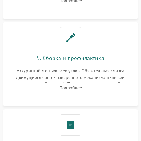
Подробнее
ring) и тефлоновых трубок для надежного устранения
протечек.
5. Сборка и профилактика
Аккуратный монтаж всех узлов. Обязательная смазка
движущихся частей заварочного механизма пищевой
силиконовой смазкой. Проведение программной
Подробнее
декальцинации и очистки системы от кофейных масел.
Надежная фиксация всех соединений.