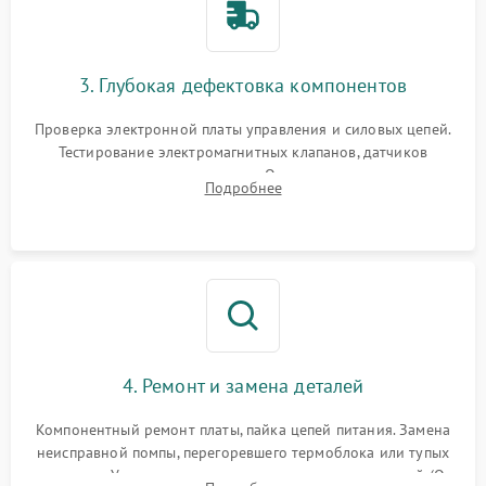
3. Глубокая дефектовка компонентов
Проверка электронной платы управления и силовых цепей.
Тестирование электромагнитных клапанов, датчиков
температуры и расходомера. Оценка степени износа
Подробнее
жерновов кофемолки, уплотнительных колец гидросистемы
и шестерней редуктора.
4. Ремонт и замена деталей
Компонентный ремонт платы, пайка цепей питания. Замена
неисправной помпы, перегоревшего термоблока или тупых
жерновов. Установка новых силиконовых уплотнителей (O-