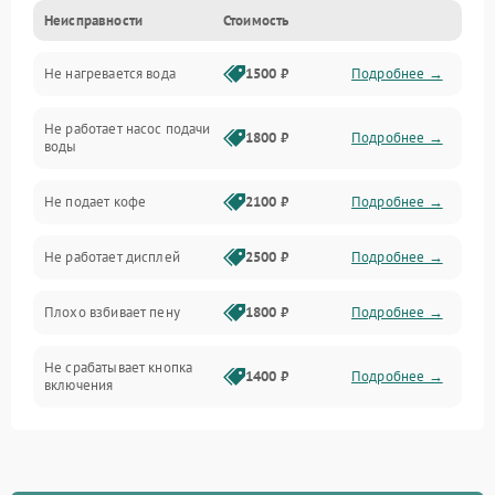
Неисправности
Стоимость
Прочие неисправности
Не нагревается вода
1500 ₽
Подробнее →
Включение и работа
Не работает насос подачи
Проблемы с водой
1800 ₽
Подробнее →
воды
Проблемы с капучинатором и паром
Не подает кофе
2100 ₽
Подробнее →
Управление и электроника
Не работает дисплей
2500 ₽
Подробнее →
Программное обеспечение
Плохо взбивает пену
1800 ₽
Подробнее →
Не срабатывает кнопка
1400 ₽
Подробнее →
включения
Запах гари при работе
1800 ₽
Подробнее →