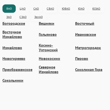
ВАО
ЦАО
САО
СВАО
ЮВАО
ЮАО
ЮЗАО
ЗАО
СЗАО
ЗелАО
Богородское
Вешняки
Восточный
Восточное
Гольяново
Ивановское
Измайлово
Косино-
Измайлово
Метрогородок
Ухтомский
Новогиреево
Новокосино
Перово
Северное
Преображенское
Соколиная Гора
Измайлово
Сокольники