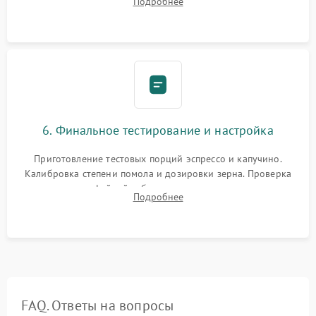
Подробнее
декальцинации и очистки системы от кофейных масел.
Надежная фиксация всех соединений.
6. Финальное тестирование и настройка
Приготовление тестовых порций эспрессо и капучино.
Калибровка степени помола и дозировки зерна. Проверка
плотности кофейной таблетки, температуры напитка и
Подробнее
качества молочной пены. Контроль отсутствия посторонних
шумов и протечек.
FAQ. Ответы на вопросы