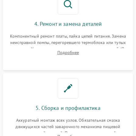
4. Ремонт и замена деталей
Компонентный ремонт платы, пайка цепей питания. Замена
неисправной помпы, перегоревшего термоблока или тупых
жерновов. Установка новых силиконовых уплотнителей (O-
Подробнее
ring) и тефлоновых трубок для надежного устранения
протечек.
5. Сборка и профилактика
Аккуратный монтаж всех узлов. Обязательная смазка
движущихся частей заварочного механизма пищевой
силиконовой смазкой. Проведение программной