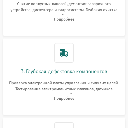
Снятие корпусных панелей, демонтаж заварочного
устройства, диспенсера и гидросистемы. Глубокая очистка
внутренних узлов от кофейных масел, жмыха и накипи.
Подробнее
Промывка дренажных каналов и фильтров с использованием
специализированной химии.
3. Глубокая дефектовка компонентов
Проверка электронной платы управления и силовых цепей.
Тестирование электромагнитных клапанов, датчиков
температуры и расходомера. Оценка степени износа
Подробнее
жерновов кофемолки, уплотнительных колец гидросистемы
и шестерней редуктора.