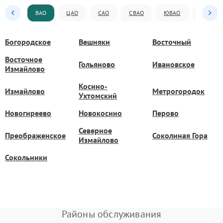
ВАО
ЦАО
САО
СВАО
ЮВАО
ЮАО
Богородское
Вешняки
Восточный
Восточное
Гольяново
Ивановское
Измайлово
Косино-
Измайлово
Метрогородок
Ухтомский
Новогиреево
Новокосино
Перово
Северное
Преображенское
Соколиная Гора
Измайлово
Сокольники
Районы обслуживания