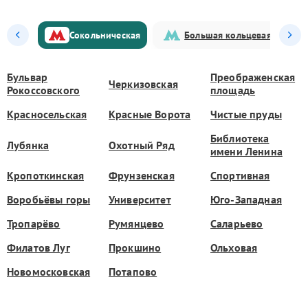
Сокольническая
Большая кольцевая
Бульвар
Преображенская
Черкизовская
Рокоссовского
площадь
Красносельская
Красные Ворота
Чистые пруды
Библиотека
Лубянка
Охотный Ряд
имени Ленина
Кропоткинская
Фрунзенская
Спортивная
Воробьёвы горы
Университет
Юго-Западная
Тропарёво
Румянцево
Саларьево
Филатов Луг
Прокшино
Ольховая
Новомосковская
Потапово