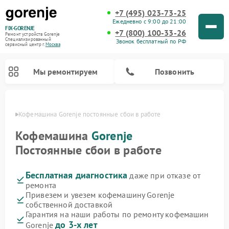
+7 (495) 023-73-25
Ежедневно с 9:00 до 21:00
FIX-GORENJE
+7 (800) 100-33-26
Ремонт устройств Gorenje
Специализированный
Звонок бесплатный по РФ
cервисный центр г.
Москва
Мы ремонтируем
Позвонить
оскве
Кофемашина Gorenje постоянные сбои в работе
Кофемашина
Gorenje
Постоянные сбои в работе
Бесплатная диагностика
даже при отказе от
ремонта
Привезем и увезем кофемашину Gorenje
собственной доставкой
Ремонт варочных панелей Gorenje
Ремонт посудомоечных машин Gorenje
Ремонт микроволновых печей Gorenje
Ремонт стиральных машин Gorenje
Ремонт духовых шкафов Gorenje
Ремонт водонагревателей Gorenje
Ремонт парогенераторов Gorenje
Гарантия на наши работы по ремонту кофемашин
до 3-х лет
Gorenje