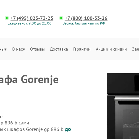
+7 (495) 023-73-25
+7 (800) 100-33-26
Ежедневно с 9:00 до 21:00
Звонок бесплатный по РФ
ны
О нас
Отзывы
Доставка
Гарантии
Акции и скидки
Зая
афа Gorenje
е
gp 896 b сами
до
вых шкафов Gorenje gp 896 b