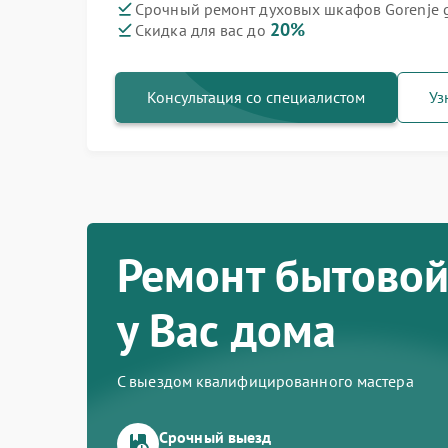
Срочный ремонт духовых шкафов Gorenje g
20%
Скидка для вас до
Ремонт варочных панелей Gorenje
Ремонт посудомоечных машин Gorenje
Ремонт водонагревателей Gorenje
Ремонт микроволновых печей Gorenje
Ремонт парогенераторов Gorenje
Ремонт стиральных машин Gorenje
Ремонт холодильников Gorenje
Консультация со специалистом
Уз
Ремонт бытовой
у Вас дома
С выездом квалифицированного мастера
Срочный выезд