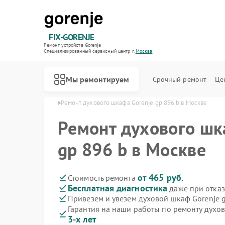
FIX-GORENJE
Ремонт устройств Gorenje
Специализированный cервисный центр г.
Москва
Мы ремонтируем
Срочный ремонт
Це
в Gorenje в Москве
Ремонт духового шкафа Gorenje gp 896 b в Москве
Ремонт духового шк
gp 896 b в Москве
от 465 руб.
Стоимость ремонта
Бесплатная диагностика
даже при отказ
Привезем и увезем духовой шкаф Gorenje 
Гарантия на наши работы по ремонту духо
3-х лет