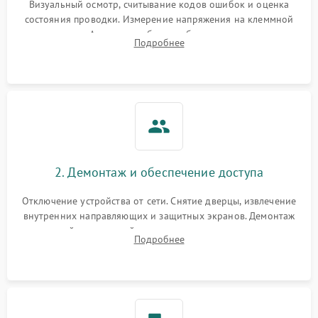
Визуальный осмотр, считывание кодов ошибок и оценка
состояния проводки. Измерение напряжения на клеммной
колодке. Анализ жалоб на проблемы с нагревом,
Подробнее
конвекцией, панелью управления или блокировкой дверцы.
2. Демонтаж и обеспечение доступа
Отключение устройства от сети. Снятие дверцы, извлечение
внутренних направляющих и защитных экранов. Демонтаж
задней или верхней панели для прямого доступа к
Подробнее
нагревательным элементам, плате и вентиляторам.