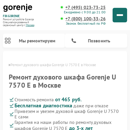
+7 (495) 023-73-25
Ежедневно с 9:00 до 21:00
FIX-GORENJE
+7 (800) 100-33-26
Ремонт устройств Gorenje
Специализированный
Звонок бесплатный по РФ
cервисный центр г.
Москва
Мы ремонтируем
Позвонить
оскве
Ремонт духового шкафа Gorenje U 7570 E в Москве
Ремонт духового шкафа Gorenje U
7570 E в Москве
от 465 руб.
Стоимость ремонта
Бесплатная диагностика
даже при отказе
Привезем и увезем духовой шкаф Gorenje U 7570
E сами
Ремонт варочных панелей Gorenje
Ремонт водонагревателей Gorenje
Ремонт микроволновых печей Gorenje
Ремонт стиральных машин Gorenje
Ремонт посудомоечных машин Gorenje
Ремонт парогенераторов Gorenje
Гарантия на наши работы по ремонту духовых
до 3-х лет
шкафов Gorenje U 7570 E