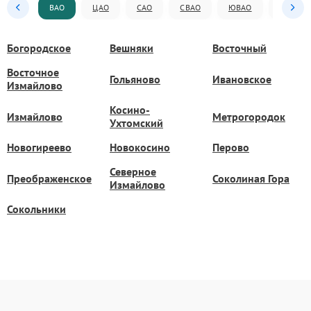
ВАО
ЦАО
САО
СВАО
ЮВАО
ЮАО
Богородское
Вешняки
Восточный
Восточное
Гольяново
Ивановское
Измайлово
Косино-
Измайлово
Метрогородок
Ухтомский
Новогиреево
Новокосино
Перово
Северное
Преображенское
Соколиная Гора
Измайлово
Сокольники