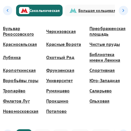
Сокольническая
Большая кольцевая
Бульвар
Преображенская
Черкизовская
Рокоссовского
площадь
Красносельская
Красные Ворота
Чистые пруды
Библиотека
Лубянка
Охотный Ряд
имени Ленина
Кропоткинская
Фрунзенская
Спортивная
Воробьёвы горы
Университет
Юго-Западная
Тропарёво
Румянцево
Саларьево
Филатов Луг
Прокшино
Ольховая
Новомосковская
Потапово