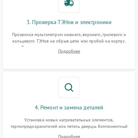
3. Проверка ТЭНов и электроники
Прозвонка мультиметром нижнего, верхнего, грилевого и
кольцевого ТЭНов на обрыв цепи или пробой на корпус.
Диагностика термостата, датчиков температуры,
Подробнее
переключателя режимов и мотора конвекции.
4. Ремонт и замена деталей
Установка новых нагревательных элементов,
термопредохранителей или петель дверцы. Компонентный
ремонт электронного модуля управления, замена
Подробнее