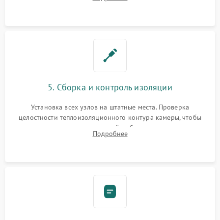
выгоревших реле, восстановление контактов и замена
уплотнителя.
5. Сборка и контроль изоляции
Установка всех узлов на штатные места. Проверка
целостности теплоизоляционного контура камеры, чтобы
исключить перегрев кухонной мебели и потерю тепла.
Подробнее
Надежная фиксация клемм и сборка корпуса шкафа.