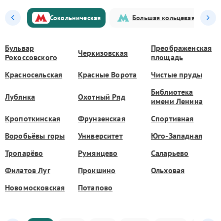
Сокольническая
Большая кольцевая
Бульвар
Преображенская
Черкизовская
Рокоссовского
площадь
Красносельская
Красные Ворота
Чистые пруды
Библиотека
Лубянка
Охотный Ряд
имени Ленина
Кропоткинская
Фрунзенская
Спортивная
Воробьёвы горы
Университет
Юго-Западная
Тропарёво
Румянцево
Саларьево
Филатов Луг
Прокшино
Ольховая
Новомосковская
Потапово