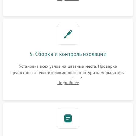
выгоревших реле, восстановление контактов и замена
уплотнителя.
5. Сборка и контроль изоляции
Установка всех узлов на штатные места. Проверка
целостности теплоизоляционного контура камеры, чтобы
исключить перегрев кухонной мебели и потерю тепла.
Подробнее
Надежная фиксация клемм и сборка корпуса шкафа.