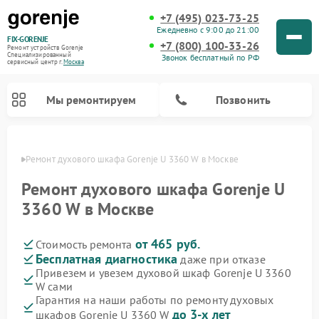
+7 (495) 023-73-25
Ежедневно с 9:00 до 21:00
FIX-GORENJE
+7 (800) 100-33-26
Ремонт устройств Gorenje
Специализированный
Звонок бесплатный по РФ
cервисный центр г.
Москва
Мы ремонтируем
Позвонить
оскве
Ремонт духового шкафа Gorenje U 3360 W в Москве
Ремонт духового шкафа Gorenje U
3360 W в Москве
от 465 руб.
Стоимость ремонта
Бесплатная диагностика
даже при отказе
Привезем и увезем духовой шкаф Gorenje U 3360
W сами
Ремонт варочных панелей Gorenje
Ремонт водонагревателей Gorenje
Ремонт микроволновых печей Gorenje
Ремонт стиральных машин Gorenje
Ремонт посудомоечных машин Gorenje
Ремонт парогенераторов Gorenje
Гарантия на наши работы по ремонту духовых
до 3-х лет
шкафов Gorenje U 3360 W