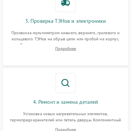
3. Проверка ТЭНов и электроники
Прозвонка мультиметром нижнего, верхнего, грилевого и
кольцевого ТЭНов на обрыв цепи или пробой на корпус.
Диагностика термостата, датчиков температуры,
Подробнее
переключателя режимов и мотора конвекции.
4. Ремонт и замена деталей
Установка новых нагревательных элементов,
термопредохранителей или петель дверцы. Компонентный
ремонт электронного модуля управления, замена
Подробнее