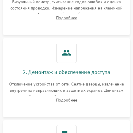
Визуальный осмотр, считывание кодов ошибок и оценка
состояния проводки. Измерение напряжения на клеммной
колодке. Анализ жалоб на проблемы с нагревом,
Подробнее
конвекцией, панелью управления или блокировкой дверцы.
2. Демонтаж и обеспечение доступа
Отключение устройства от сети. Снятие дверцы, извлечение
внутренних направляющих и защитных экранов. Демонтаж
задней или верхней панели для прямого доступа к
Подробнее
нагревательным элементам, плате и вентиляторам.