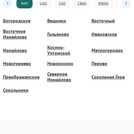
ВАО
ЦАО
САО
СВАО
ЮВАО
ЮАО
Богородское
Вешняки
Восточный
Восточное
Гольяново
Ивановское
Измайлово
Косино-
Измайлово
Метрогородок
Ухтомский
Новогиреево
Новокосино
Перово
Северное
Преображенское
Соколиная Гора
Измайлово
Сокольники