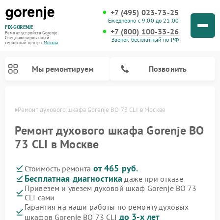
+7 (495) 023-73-25
Ежедневно с 9:00 до 21:00
FIX-GORENJE
+7 (800) 100-33-26
Ремонт устройств Gorenje
Специализированный
Звонок бесплатный по РФ
cервисный центр г.
Москва
Мы ремонтируем
Позвонить
оскве
Ремонт духового шкафа Gorenje BO 73 CLI в Москве
Ремонт духового шкафа Gorenje BO
73 CLI в Москве
от 465 руб.
Стоимость ремонта
Бесплатная диагностика
даже при отказе
Привезем и увезем духовой шкаф Gorenje BO 73
CLI сами
Ремонт варочных панелей Gorenje
Ремонт водонагревателей Gorenje
Ремонт микроволновых печей Gorenje
Ремонт стиральных машин Gorenje
Ремонт посудомоечных машин Gorenje
Ремонт парогенераторов Gorenje
Гарантия на наши работы по ремонту духовых
до 3-х лет
шкафов Gorenje BO 73 CLI