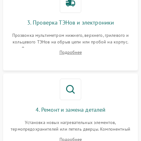
3. Проверка ТЭНов и электроники
Прозвонка мультиметром нижнего, верхнего, грилевого и
кольцевого ТЭНов на обрыв цепи или пробой на корпус.
Диагностика термостата, датчиков температуры,
Подробнее
переключателя режимов и мотора конвекции.
4. Ремонт и замена деталей
Установка новых нагревательных элементов,
термопредохранителей или петель дверцы. Компонентный
ремонт электронного модуля управления, замена
Подробнее