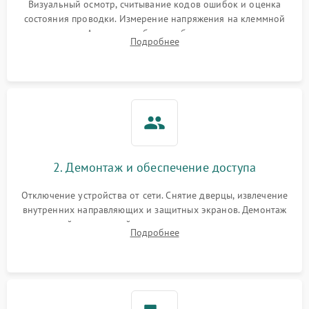
Визуальный осмотр, считывание кодов ошибок и оценка
состояния проводки. Измерение напряжения на клеммной
колодке. Анализ жалоб на проблемы с нагревом,
Подробнее
конвекцией, панелью управления или блокировкой дверцы.
2. Демонтаж и обеспечение доступа
Отключение устройства от сети. Снятие дверцы, извлечение
внутренних направляющих и защитных экранов. Демонтаж
задней или верхней панели для прямого доступа к
Подробнее
нагревательным элементам, плате и вентиляторам.