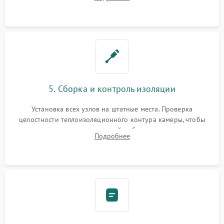
выгоревших реле, восстановление контактов и замена
уплотнителя.
5. Сборка и контроль изоляции
Установка всех узлов на штатные места. Проверка
целостности теплоизоляционного контура камеры, чтобы
исключить перегрев кухонной мебели и потерю тепла.
Подробнее
Надежная фиксация клемм и сборка корпуса шкафа.