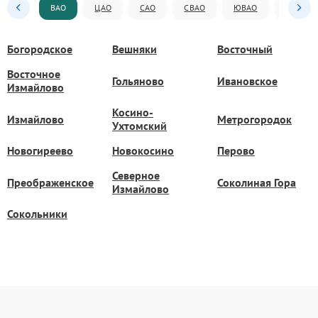
ВАО
ЦАО
САО
СВАО
ЮВАО
ЮАО
Богородское
Вешняки
Восточный
Восточное
Гольяново
Ивановское
Измайлово
Косино-
Измайлово
Метрогородок
Ухтомский
Новогиреево
Новокосино
Перово
Северное
Преображенское
Соколиная Гора
Измайлово
Сокольники