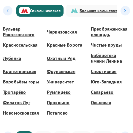
Сокольническая
Большая кольцевая
Бульвар
Преображенская
Черкизовская
Рокоссовского
площадь
Красносельская
Красные Ворота
Чистые пруды
Библиотека
Лубянка
Охотный Ряд
имени Ленина
Кропоткинская
Фрунзенская
Спортивная
Воробьёвы горы
Университет
Юго-Западная
Тропарёво
Румянцево
Саларьево
Филатов Луг
Прокшино
Ольховая
Новомосковская
Потапово